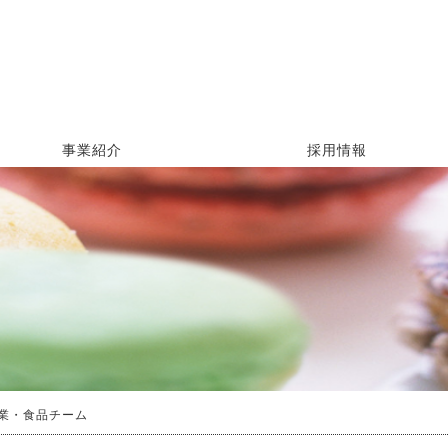
事業紹介
採用情報
事業紹介
食品原料事業
ライフイノベーション事業・食
評価・解析装置事業
ライフイノベーション事業・建
社長メッセージ
新卒採用
社員インタビュー
品チーム
築・空間資材チーム
業・食品チーム