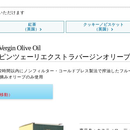
いただけます
紅茶
クッキー／ビスケット
（英国）
（英国）
Vergin Olive Oil
ピンツェーリ
エクストラバージン
オリー
12時間以内にノンフィルター・コールドプレス製法で搾油したフル
手摘みオリーブのみ使用
へ移動）